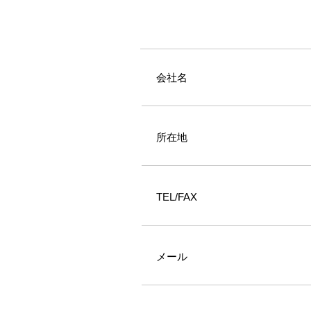
​会社名
​所在地
​TEL/FAX
​メール