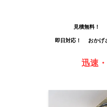
​見積無料！
​即日対応！
​おか
​迅速